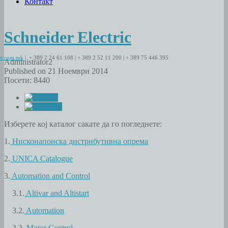
Контакт
Schneider Electric
t.com.mk
| + 389 2 24 61 108 | + 389 2 52 11 200 | + 389 75 446 395
Administrator2
Published on 21 Ноември 2014
Посети: 8440
Изберете кој каталог сакате да го погледнете:
1.
Нисконапонска дистрибутивна опрема
2.
UNICA Catalogue
3.
Automation and Control
3.1.
Altivar and Altistart
3.2.
Automation
3.3.
Motor Control