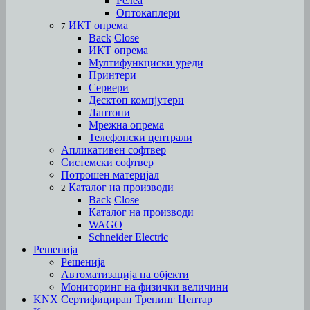
Релеа
Оптокаплери
ИКТ опрема
7
Back
Close
ИКТ опрема
Мултифункциски уреди
Принтери
Сервери
Десктоп компјутери
Лаптопи
Мрежна опрема
Телефонски централи
Апликативен софтвер
Системски софтвер
Потрошен материјал
Каталог на производи
2
Back
Close
Каталог на производи
WAGO
Schneider Electric
Решенија
Решенија
Автоматизација на објекти
Мониторинг на физички величини
KNX Сертифициран Тренинг Центар