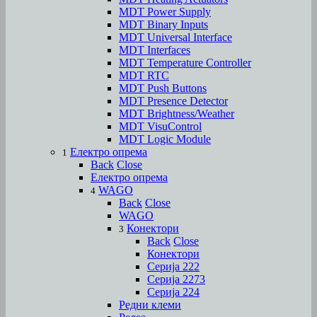
MDT Power Supply
MDT Binary Inputs
MDT Universal Interface
MDT Interfaces
MDT Temperature Controller
MDT RTC
MDT Push Buttons
MDT Presence Detector
MDT Brightness/Weather
MDT VisuControl
MDT Logic Module
Електро опрема
1
Back
Close
Електро опрема
WAGO
4
Back
Close
WAGO
Конектори
3
Back
Close
Конектори
Серија 222
Серија 2273
Серија 224
Редни клеми