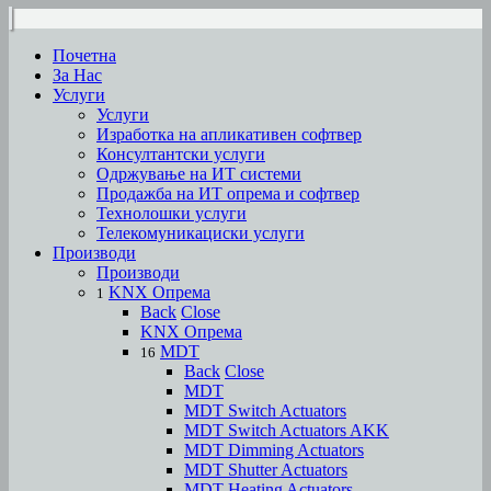
Почетна
За Нас
Услуги
Услуги
Изработка на апликативен софтвер
Консултантски услуги
Одржување на ИТ системи
Продажба на ИТ опрема и софтвер
Технолошки услуги
Телекомуникациски услуги
Производи
Производи
KNX Опрема
1
Back
Close
KNX Опрема
MDT
16
Back
Close
MDT
MDT Switch Actuators
MDT Switch Actuators AKK
MDT Dimming Actuators
MDT Shutter Actuators
MDT Heating Actuators