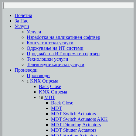
Почетна
За Нас
Услуги
Услуги
Изработка на апликативен софтвер
Консултантски услуги
Одржување на ИТ системи
Продажба на ИТ опрема и софтвер
Технолошки услуги
Телекомуникациски услуги
Производи
Производи
KNX Опрема
1
Back
Close
KNX Опрема
MDT
16
Back
Close
MDT
MDT Switch Actuators
MDT Switch Actuators AKK
MDT Dimming Actuators
MDT Shutter Actuators
MDT Heating Actuators