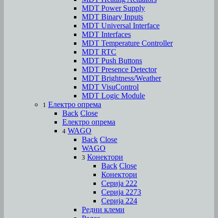
MDT Power Supply
MDT Binary Inputs
MDT Universal Interface
MDT Interfaces
MDT Temperature Controller
MDT RTC
MDT Push Buttons
MDT Presence Detector
MDT Brightness/Weather
MDT VisuControl
MDT Logic Module
Електро опрема
1
Back
Close
Електро опрема
WAGO
4
Back
Close
WAGO
Конектори
3
Back
Close
Конектори
Серија 222
Серија 2273
Серија 224
Редни клеми