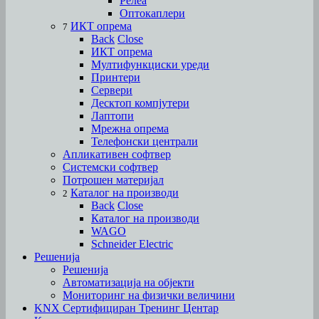
Релеа
Оптокаплери
ИКТ опрема
7
Back
Close
ИКТ опрема
Мултифункциски уреди
Принтери
Сервери
Десктоп компјутери
Лаптопи
Мрежна опрема
Телефонски централи
Апликативен софтвер
Системски софтвер
Потрошен материјал
Каталог на производи
2
Back
Close
Каталог на производи
WAGO
Schneider Electric
Решенија
Решенија
Автоматизација на објекти
Мониторинг на физички величини
KNX Сертифициран Тренинг Центар