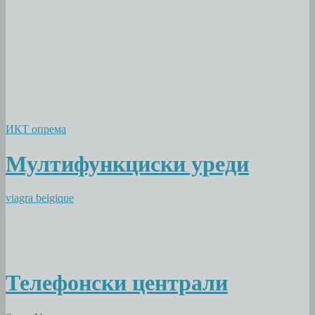
ИКТ опрема
Мултифункциски уреди
viagra belgique
Телефонски централи