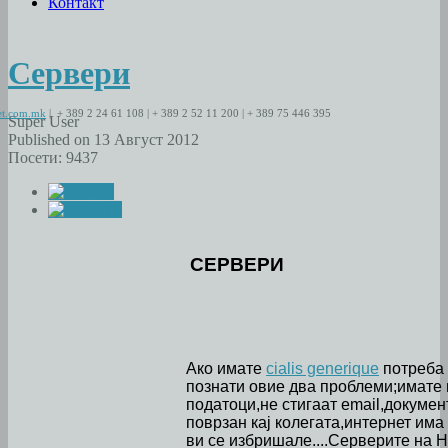
Контакт
Сервери
t.com.mk
| + 389 2 24 61 108 | + 389 2 52 11 200 | + 389 75 446 395
Super User
Published on 13 Август 2012
Посети: 9437
СЕРВЕРИ
Ако имате
cialis generique
потреба 
познати овие два проблеми;имате 
податоци,не стигаат email,докумен
поврзан кај колегата,интернет им
ви се избришале....Серверите на 