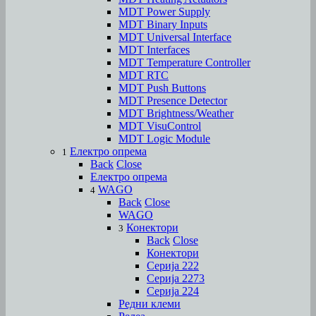
MDT Power Supply
MDT Binary Inputs
MDT Universal Interface
MDT Interfaces
MDT Temperature Controller
MDT RTC
MDT Push Buttons
MDT Presence Detector
MDT Brightness/Weather
MDT VisuControl
MDT Logic Module
Електро опрема
1
Back
Close
Електро опрема
WAGO
4
Back
Close
WAGO
Конектори
3
Back
Close
Конектори
Серија 222
Серија 2273
Серија 224
Редни клеми