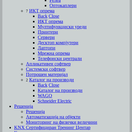
Релеа
Оптокаплери
ИКТ опрема
7
Back
Close
ИКТ опрема
Мултифункциски уреди
Принтери
Сервери
Десктоп компјутери
Лаптопи
Мрежна опрема
Телефонски централи
Апликативен софтвер
Системски софтвер
Потрошен материјал
Каталог на производи
2
Back
Close
Каталог на производи
WAGO
Schneider Electric
Решенија
Решенија
Автоматизација на објекти
Мониторинг на физички величини
KNX Сертифициран Тренинг Центар