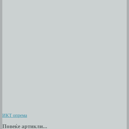
ИКТ опрема
Повеќе артикли...