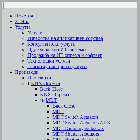
Почетна
За Нас
Услуги
Услуги
Изработка на апликативен софтвер
Консултантски услуги
Одржување на ИТ системи
Продажба на ИТ опрема и софтвер
Технолошки услуги
Телекомуникациски услуги
Производи
Производи
KNX Опрема
1
Back
Close
KNX Опрема
MDT
16
Back
Close
MDT
MDT Switch Actuators
MDT Switch Actuators AKK
MDT Dimming Actuators
MDT Shutter Actuators
MDT Heating Actuators